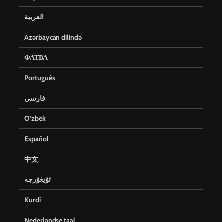
العربية
Azərbaycan dilində
ФАТВА
Português
فارسی
O’zbek
Español
中文
ئۇيغۇرچە
Kurdî
Nederlandse taal