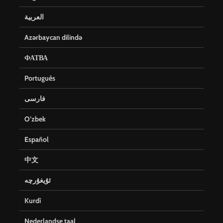
العربية
Azərbaycan dilində
ФАТВА
Português
فارسی
O’zbek
Español
中文
ئۇيغۇرچە
Kurdî
Nederlandse taal