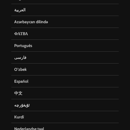
العربية
Azərbaycan dilində
ФАТВА
Português
فارسی
O’zbek
Español
中文
ئۇيغۇرچە
Kurdî
Nederlandse taal