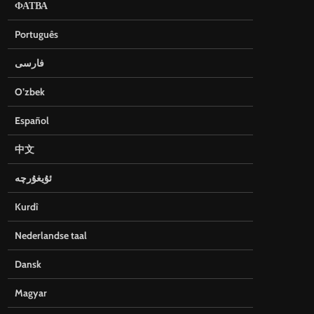
ФАТВА
Português
فارسی
O’zbek
Español
中文
ئۇيغۇرچە
Kurdî
Nederlandse taal
Dansk
Magyar