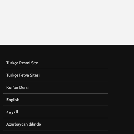
Türkçe Resmi Site
Türkçe Fetva Sitesi
Kur’an Dersi
English
العربية
Azərbaycan dilində