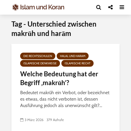
Tag - Unterschied zwischen
makrūh und harām
DIE RECHTSSCHULEN
HALAL UND HARAM
ISLAMISCHE DENKWEISE
ISLAMISCHE RECHT
Welche Bedeutung hat der
Begriff ‚makrūh‘?
Bedeutet makrūh ein Verbot, oder bezeichnet
es etwas, das nicht verboten ist, dessen
Ausführung jedoch als unerwünscht gilt?...
3 März 2026
379 Aufrufe