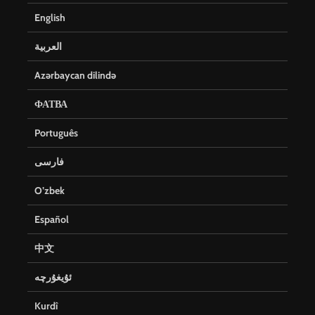
English
العربية
Azərbaycan dilində
ФАТВА
Português
فارسی
O’zbek
Español
中文
ئۇيغۇرچە
Kurdî