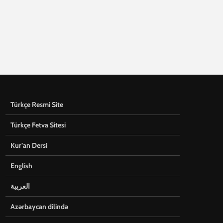
Türkçe Resmi Site
Türkçe Fetva Sitesi
Kur’an Dersi
English
العربية
Azərbaycan dilində