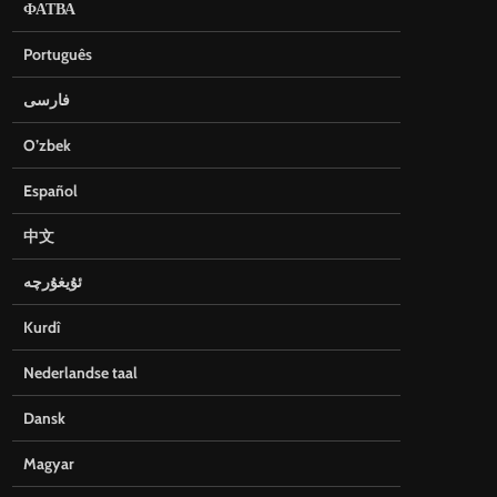
ФАТВА
Português
فارسی
O’zbek
Español
中文
ئۇيغۇرچە
Kurdî
Nederlandse taal
Dansk
Magyar