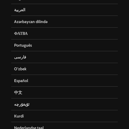
العربية
Azərbaycan dilində
ФАТВА
Português
فارسی
O’zbek
Español
中文
ئۇيغۇرچە
Kurdî
Nederlandse taal