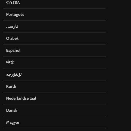
ФАТВА
Português
فارسی
O’zbek
Español
中文
ئۇيغۇرچە
Kurdî
Nederlandse taal
Dansk
Magyar