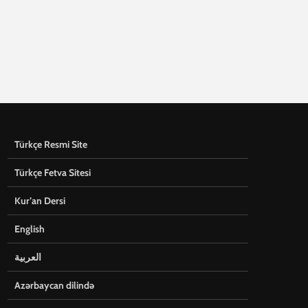
Türkçe Resmi Site
Türkçe Fetva Sitesi
Kur’an Dersi
English
العربية
Azərbaycan dilində