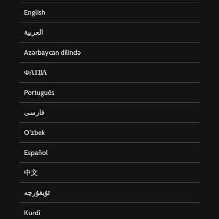
English
العربية
Azərbaycan dilində
ФАТВА
Português
فارسی
O’zbek
Español
中文
ئۇيغۇرچە
Kurdî