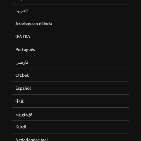
العربية
Azərbaycan dilində
ФАТВА
Português
فارسی
O’zbek
Español
中文
ئۇيغۇرچە
Kurdî
Nederlandse taal