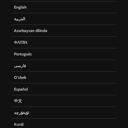
English
العربية
Azərbaycan dilində
ФАТВА
Português
فارسی
O’zbek
Español
中文
ئۇيغۇرچە
Kurdî