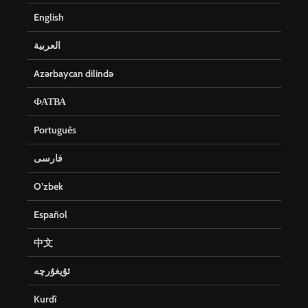
English
العربية
Azərbaycan dilində
ФАТВА
Português
فارسی
O’zbek
Español
中文
ئۇيغۇرچە
Kurdî