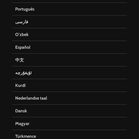
Português
فارسی
O’zbek
Español
中文
ئۇيغۇرچە
Kurdî
Nederlandse taal
Dansk
Magyar
Türkmence