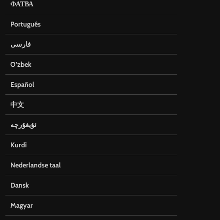
ФАТВА
Português
فارسی
O’zbek
Español
中文
ئۇيغۇرچە
Kurdî
Nederlandse taal
Dansk
Magyar