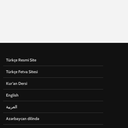
Türkçe Resmi Site
Türkçe Fetva Sitesi
Kur’an Dersi
English
العربية
Azərbaycan dilində