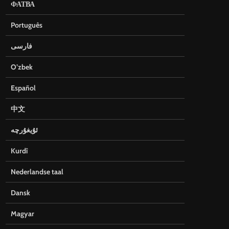
ФАТВА
Português
فارسی
O’zbek
Español
中文
ئۇيغۇرچە
Kurdî
Nederlandse taal
Dansk
Magyar