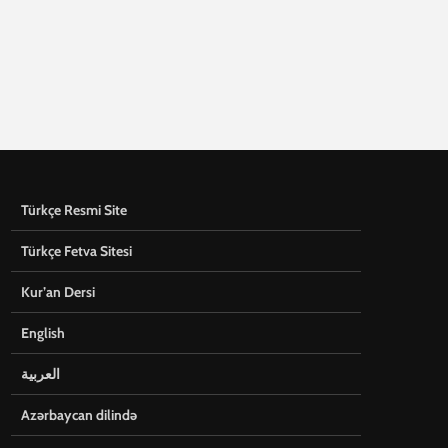
Türkçe Resmi Site
Türkçe Fetva Sitesi
Kur’an Dersi
English
العربية
Azərbaycan dilində