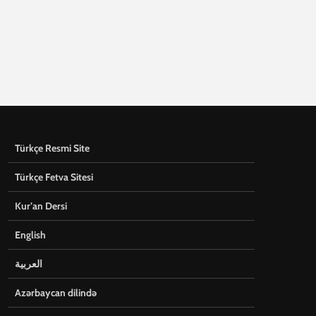
Türkçe Resmi Site
Türkçe Fetva Sitesi
Kur’an Dersi
English
العربية
Azərbaycan dilində