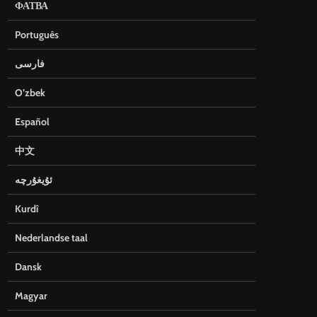
ФАТВА
Português
فارسی
O’zbek
Español
中文
ئۇيغۇرچە
Kurdî
Nederlandse taal
Dansk
Magyar