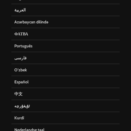
العربية
Azərbaycan dilində
ФАТВА
Português
فارسی
O’zbek
Español
中文
ئۇيغۇرچە
Kurdî
Nederlandse taal