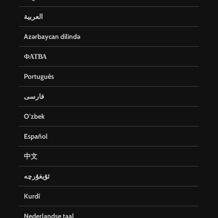
العربية
Azərbaycan dilində
ФАТВА
Português
فارسی
O’zbek
Español
中文
ئۇيغۇرچە
Kurdî
Nederlandse taal