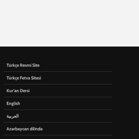
Türkçe Resmi Site
Türkçe Fetva Sitesi
Kur’an Dersi
English
العربية
Azərbaycan dilində