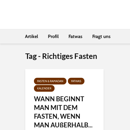
Artikel
Profil
Fatwas
Fragt uns
Tag - Richtiges Fasten
FASTEN & RAMADAN
FATWAS
KALENDER
WANN BEGINNT
MAN MIT DEM
FASTEN, WENN
MAN AUßERHALB...