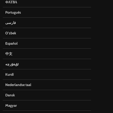
ФАТВА
Português
فارسی
O’zbek
Español
中文
ئۇيغۇرچە
Kurdî
Nederlandse taal
Dansk
Magyar