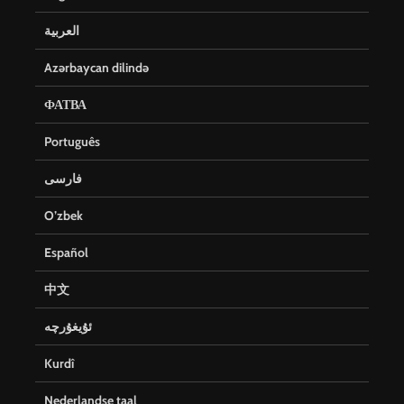
العربية
Azərbaycan dilində
ФАТВА
Português
فارسی
O’zbek
Español
中文
ئۇيغۇرچە
Kurdî
Nederlandse taal