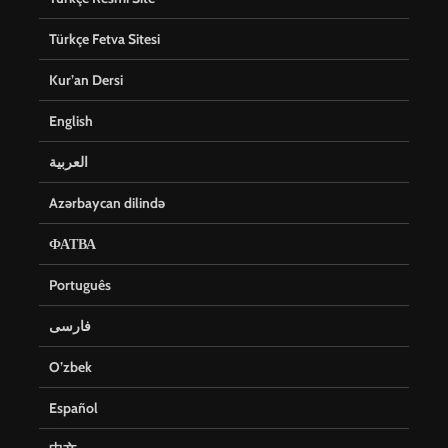
Türkçe Fetva Sitesi
Kur’an Dersi
English
العربية
Azərbaycan dilində
ФАТВА
Português
فارسی
O’zbek
Español