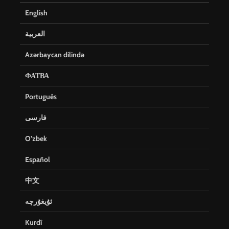
English
العربية
Azərbaycan dilində
ФАТВА
Português
فارسی
O’zbek
Español
中文
ئۇيغۇرچە
Kurdî