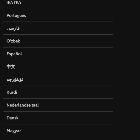
ФАТВА
Português
فارسی
O’zbek
Español
中文
ئۇيغۇرچە
Kurdî
Nederlandse taal
Dansk
Magyar