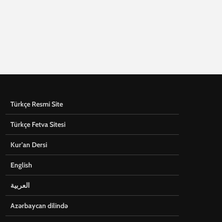
Türkçe Resmi Site
Türkçe Fetva Sitesi
Kur’an Dersi
English
العربية
Azərbaycan dilində