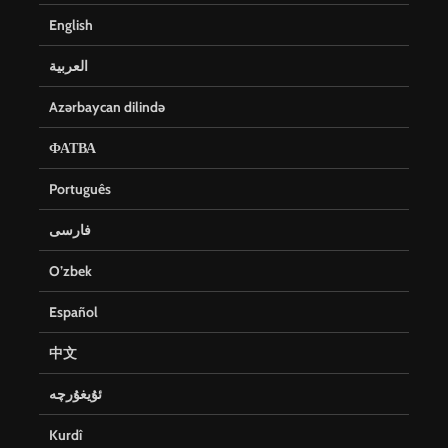
English
العربية
Azərbaycan dilində
ФАТВА
Português
فارسی
O’zbek
Español
中文
ئۇيغۇرچە
Kurdî