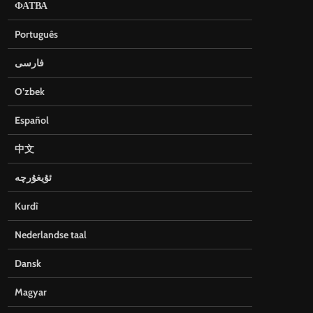
ФАТВА
Português
فارسی
O’zbek
Español
中文
ئۇيغۇرچە
Kurdî
Nederlandse taal
Dansk
Magyar