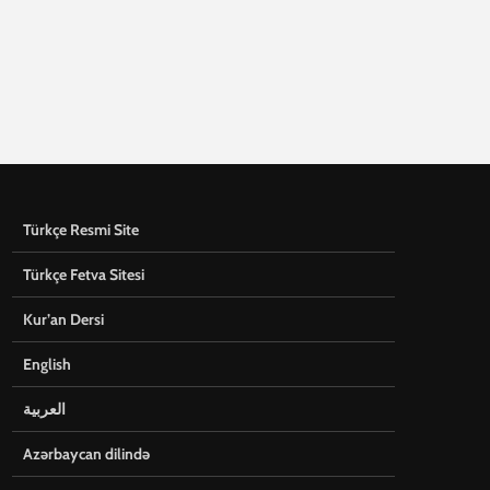
Türkçe Resmi Site
Türkçe Fetva Sitesi
Kur’an Dersi
English
العربية
Azərbaycan dilində