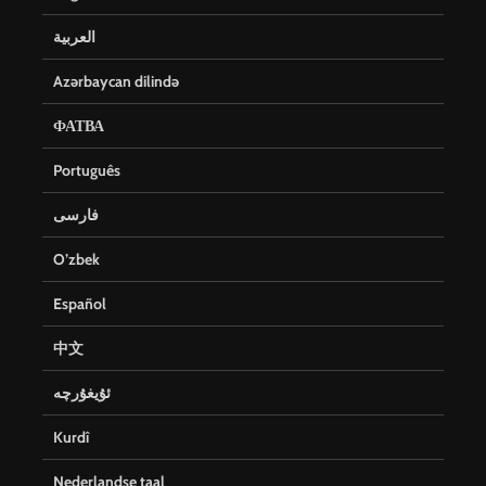
العربية
Azərbaycan dilində
ФАТВА
Português
فارسی
O’zbek
Español
中文
ئۇيغۇرچە
Kurdî
Nederlandse taal