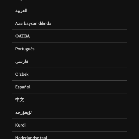
العربية
Azərbaycan dilində
ФАТВА
Português
فارسی
O’zbek
Español
中文
ئۇيغۇرچە
Kurdî
Nederlandse taal