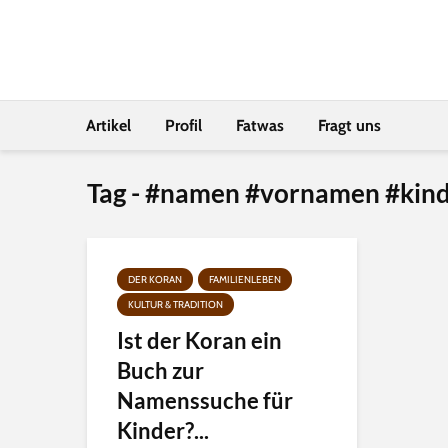
Artikel
Profil
Fatwas
Fragt uns
Tag - #namen #vornamen #kind
DER KORAN
FAMILIENLEBEN
KULTUR & TRADITION
Ist der Koran ein
Buch zur
Namenssuche für
Kinder?...