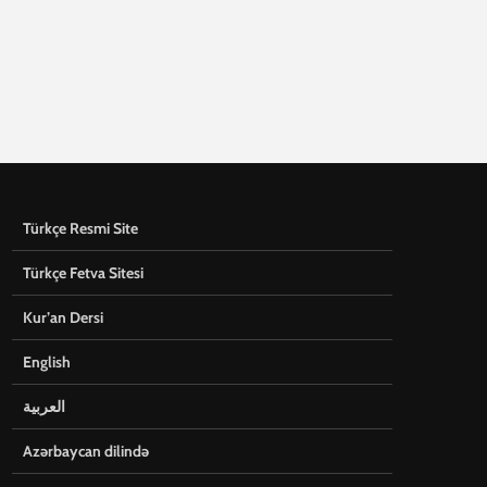
Türkçe Resmi Site
Türkçe Fetva Sitesi
Kur’an Dersi
English
العربية
Azərbaycan dilində