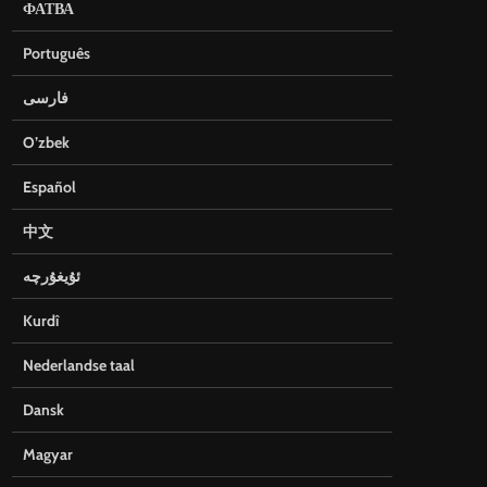
ФАТВА
Português
فارسی
O’zbek
Español
中文
ئۇيغۇرچە
Kurdî
Nederlandse taal
Dansk
Magyar