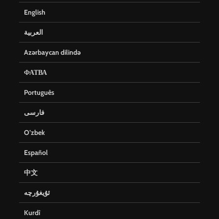
English
العربية
Azərbaycan dilində
ФАТВА
Português
فارسی
O’zbek
Español
中文
ئۇيغۇرچە
Kurdî