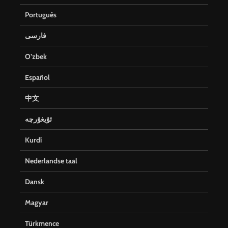
Português
فارسی
O’zbek
Español
中文
ئۇيغۇرچە
Kurdî
Nederlandse taal
Dansk
Magyar
Türkmence