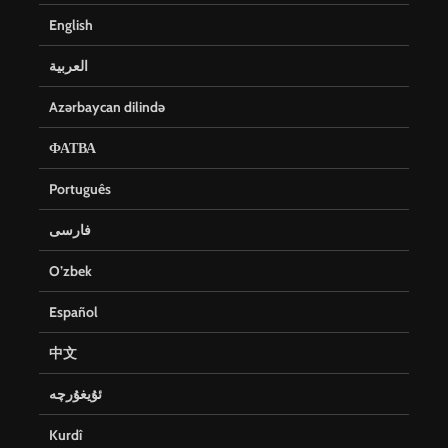
English
العربية
Azərbaycan dilində
ФАТВА
Português
فارسی
O’zbek
Español
中文
ئۇيغۇرچە
Kurdî