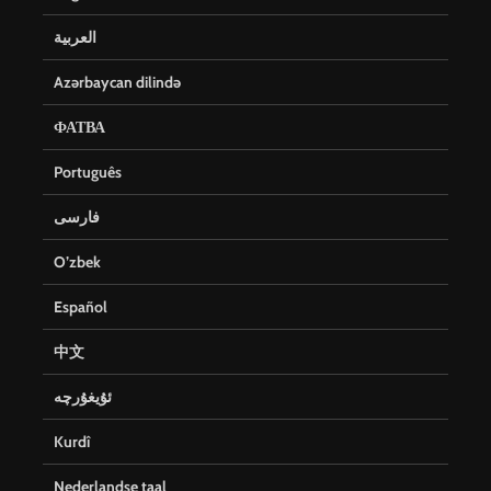
العربية
Azərbaycan dilində
ФАТВА
Português
فارسی
O’zbek
Español
中文
ئۇيغۇرچە
Kurdî
Nederlandse taal