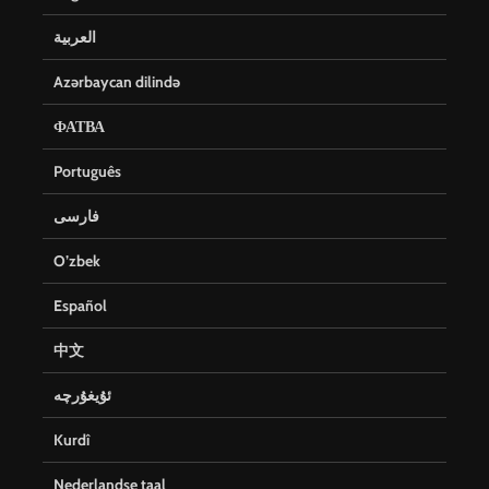
العربية
Azərbaycan dilində
ФАТВА
Português
فارسی
O’zbek
Español
中文
ئۇيغۇرچە
Kurdî
Nederlandse taal