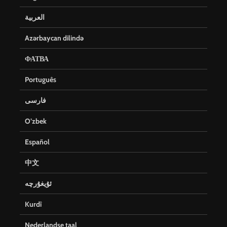
العربية
Azərbaycan dilində
ФАТВА
Português
فارسی
O’zbek
Español
中文
ئۇيغۇرچە
Kurdî
Nederlandse taal