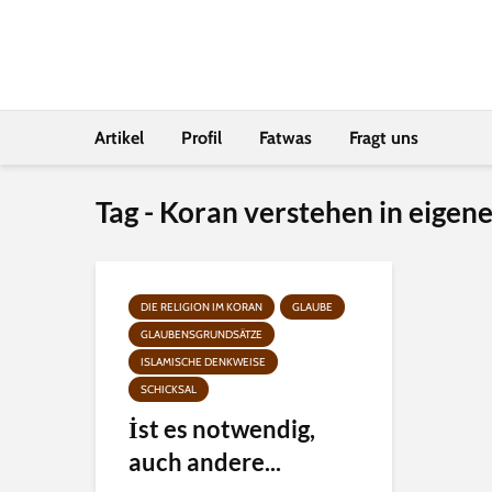
Artikel
Profil
Fatwas
Fragt uns
Tag - Koran verstehen in eigen
DIE RELIGION IM KORAN
GLAUBE
GLAUBENSGRUNDSÄTZE
ISLAMISCHE DENKWEISE
SCHICKSAL
İst es notwendig,
auch andere...