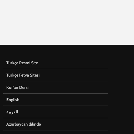
Türkçe Resmi Site
Türkçe Fetva Sitesi
Kur’an Dersi
English
العربية
Azərbaycan dilində