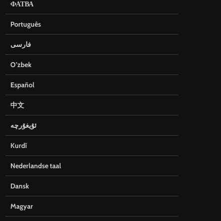
ФАТВА
Português
فارسی
O’zbek
Español
中文
ئۇيغۇرچە
Kurdî
Nederlandse taal
Dansk
Magyar