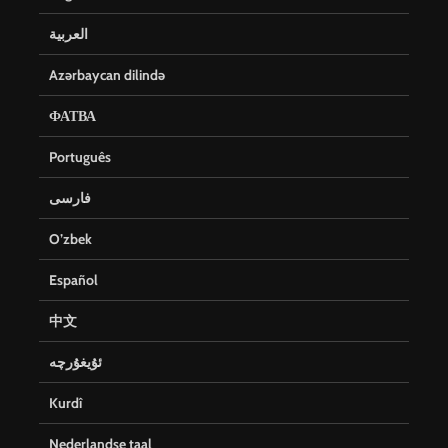
العربية
Azərbaycan dilində
ФАТВА
Português
فارسی
O’zbek
Español
中文
ئۇيغۇرچە
Kurdî
Nederlandse taal