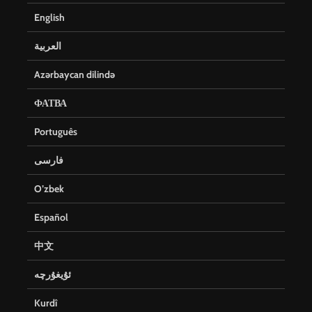
English
العربية
Azərbaycan dilində
ФАТВА
Português
فارسی
O’zbek
Español
中文
ئۇيغۇرچە
Kurdî