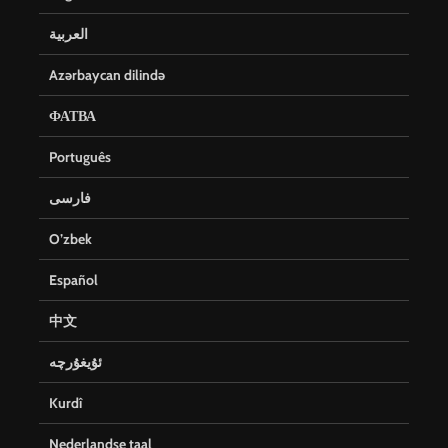
العربية
Azərbaycan dilində
ФАТВА
Português
فارسی
O’zbek
Español
中文
ئۇيغۇرچە
Kurdî
Nederlandse taal