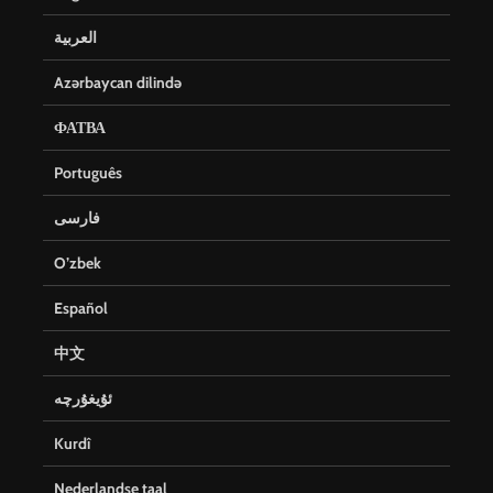
العربية
Azərbaycan dilində
ФАТВА
Português
فارسی
O’zbek
Español
中文
ئۇيغۇرچە
Kurdî
Nederlandse taal