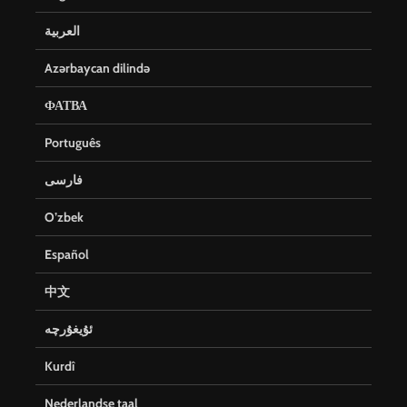
العربية
Azərbaycan dilində
ФАТВА
Português
فارسی
O’zbek
Español
中文
ئۇيغۇرچە
Kurdî
Nederlandse taal