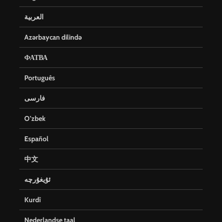
العربية
Azərbaycan dilində
ФАТВА
Português
فارسی
O’zbek
Español
中文
ئۇيغۇرچە
Kurdî
Nederlandse taal