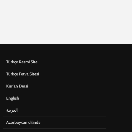
Türkçe Resmi Site
Türkçe Fetva Sitesi
Kur’an Dersi
English
العربية
Azərbaycan dilində