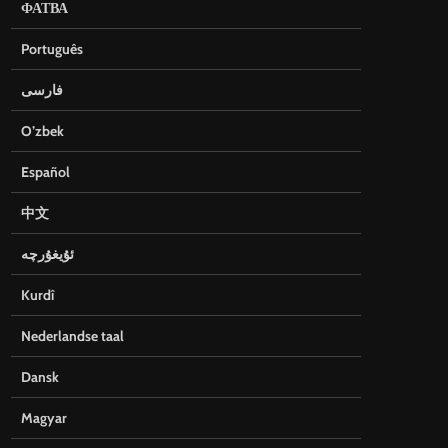
ФАТВА
Português
فارسی
O’zbek
Español
中文
ئۇيغۇرچە
Kurdî
Nederlandse taal
Dansk
Magyar