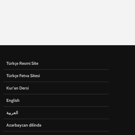
Türkçe Resmi Site
Türkçe Fetva Sitesi
Kur’an Dersi
English
العربية
Azərbaycan dilində