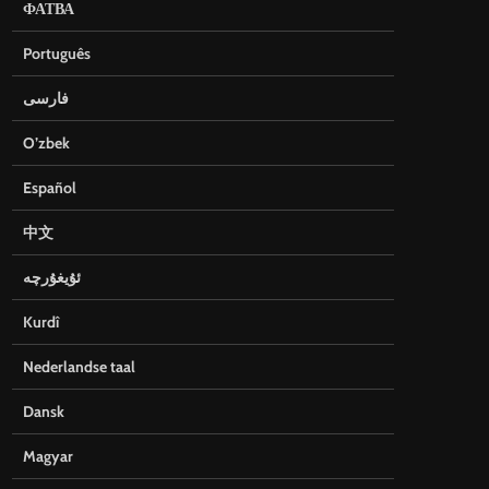
ФАТВА
Português
فارسی
O’zbek
Español
中文
ئۇيغۇرچە
Kurdî
Nederlandse taal
Dansk
Magyar