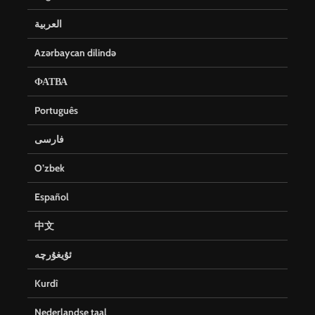
العربية
Azərbaycan dilində
ФАТВА
Português
فارسی
O’zbek
Español
中文
ئۇيغۇرچە
Kurdî
Nederlandse taal