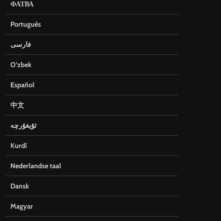
ФАТВА
Português
فارسی
O’zbek
Español
中文
ئۇيغۇرچە
Kurdî
Nederlandse taal
Dansk
Magyar