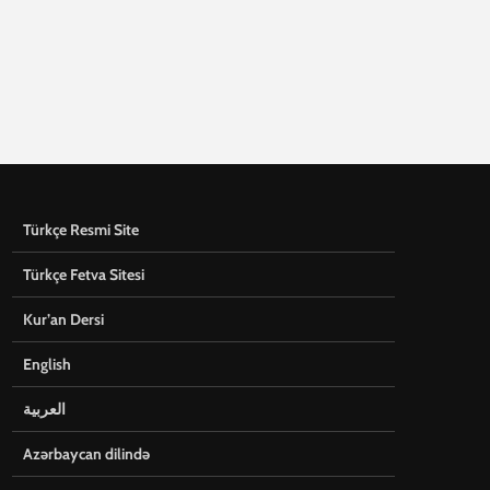
Türkçe Resmi Site
Türkçe Fetva Sitesi
Kur’an Dersi
English
العربية
Azərbaycan dilində