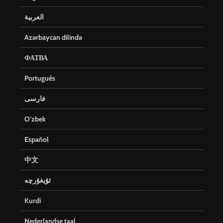
العربية
Azərbaycan dilində
ФАТВА
Português
فارسی
O’zbek
Español
中文
ئۇيغۇرچە
Kurdî
Nederlandse taal