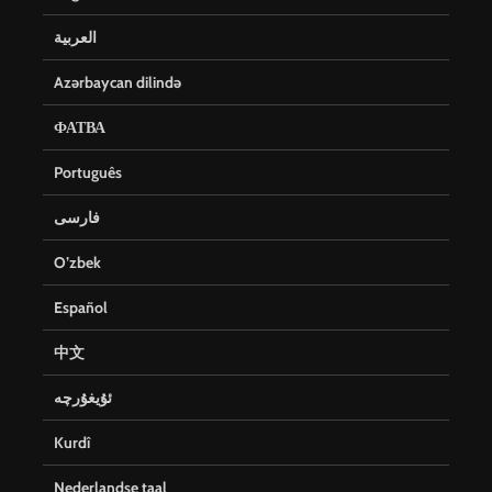
العربية
Azərbaycan dilində
ФАТВА
Português
فارسی
O’zbek
Español
中文
ئۇيغۇرچە
Kurdî
Nederlandse taal