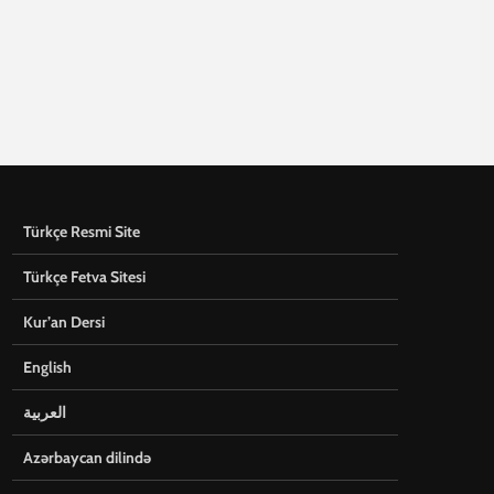
Türkçe Resmi Site
Türkçe Fetva Sitesi
Kur’an Dersi
English
العربية
Azərbaycan dilində