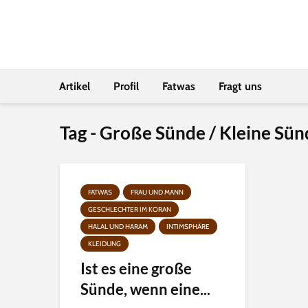
Artikel
Profil
Fatwas
Fragt uns
Tag - Große Sünde / Kleine Sün
FATWAS
FRAU UND MANN
GESCHLECHTER IM KORAN
HALAL UND HARAM
INTIMSPHÄRE
KLEIDUNG
Ist es eine große
Sünde, wenn eine...