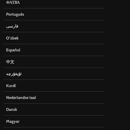
ФАТВА
Português
فارسی
O’zbek
Español
中文
ئۇيغۇرچە
Kurdî
Nederlandse taal
Dansk
Magyar