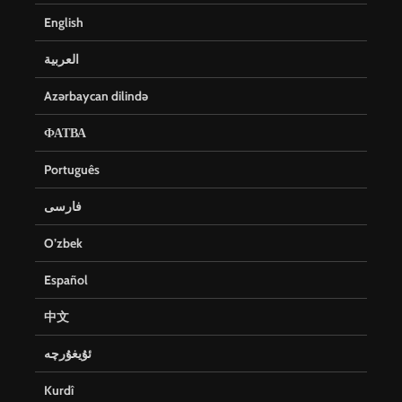
English
العربية
Azərbaycan dilində
ФАТВА
Português
فارسی
O’zbek
Español
中文
ئۇيغۇرچە
Kurdî