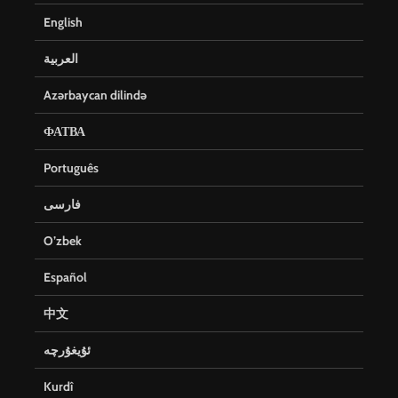
English
العربية
Azərbaycan dilində
ФАТВА
Português
فارسی
O’zbek
Español
中文
ئۇيغۇرچە
Kurdî